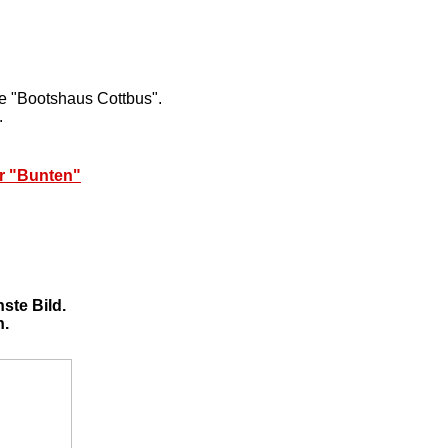
e "Bootshaus Cottbus".
.
r "Bunten"
ste Bild.
h.